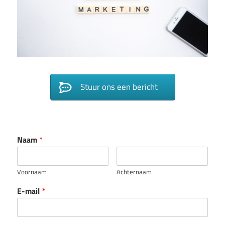
Stuur ons een bericht
Naam
*
Voornaam
Achternaam
E-mail
*
Reactie of bericht
*