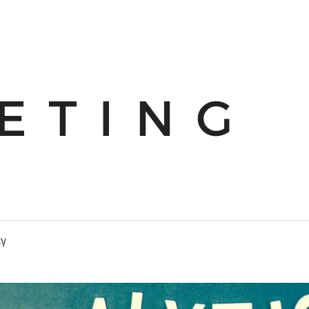
mar
cy