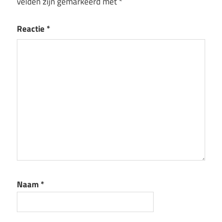
velden zijn gemarkeerd met
*
Reactie
*
Naam
*