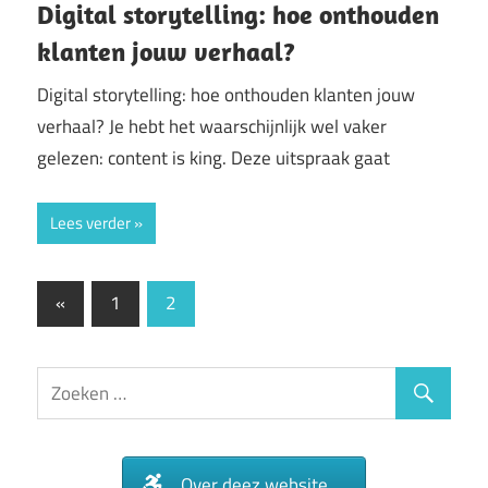
Digital storytelling: hoe onthouden
klanten jouw verhaal?
Digital storytelling: hoe onthouden klanten jouw
verhaal? Je hebt het waarschijnlijk wel vaker
gelezen: content is king. Deze uitspraak gaat
Lees verder
Berichtnavigatie
Vorige
«
1
2
berichten
Over deez website