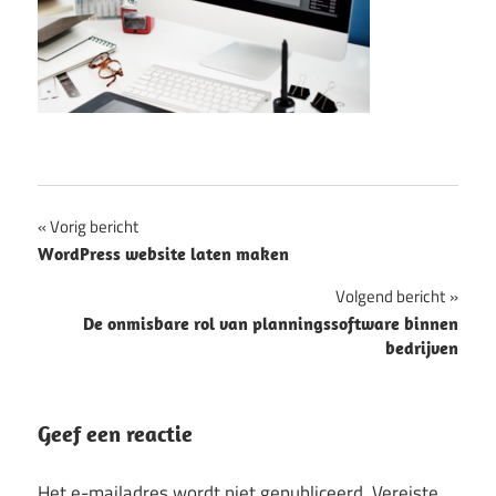
Bericht
Vorig bericht
WordPress website laten maken
navigatie
Volgend bericht
De onmisbare rol van planningssoftware binnen
bedrijven
Geef een reactie
Het e-mailadres wordt niet gepubliceerd.
Vereiste